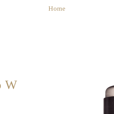
Home
o W