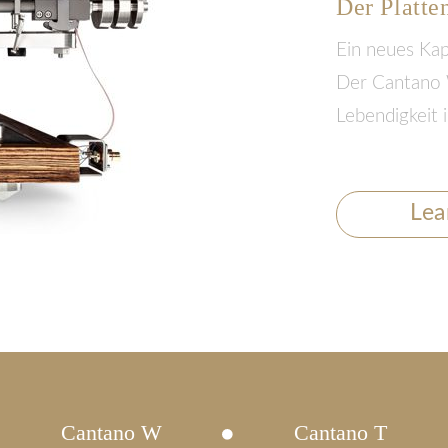
Der Platte
Ein neues Kap
Der Cantano W
Lebendigkeit 
Lea
Cantano W
Cantano T