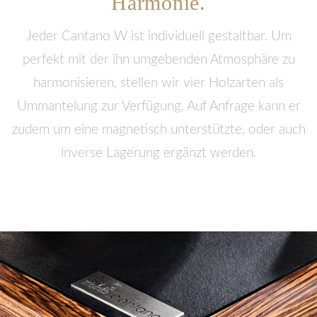
Harmonie.
Jeder Cantano W ist individuell gestaltbar. Um
perfekt mit der ihn umgebenden Atmosphäre zu
harmonisieren, stellen wir vier Holzarten als
Ummantelung zur Verfügung. Auf Anfrage kann er
zudem um eine magnetisch unterstützte, oder auch
inverse Lagerung ergänzt werden.