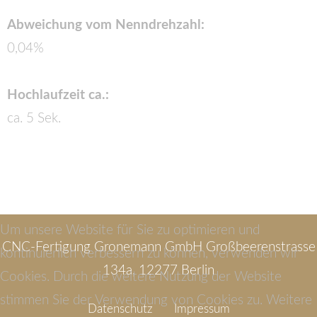
Abweichung vom Nenndrehzahl:
0,04%
Hochlaufzeit ca.:
ca. 5 Sek.
Um unsere Website für Sie zu optimieren und
CNC-Fertigung Gronemann GmbH Großbeerenstrasse
kontinuierlich verbessern zu können, verwenden wir
134a, 12277 Berlin
Cookies. Durch die weitere Nutzung der Website
stimmen Sie der Verwendung von Cookies zu. Weitere
Datenschutz
Impressum