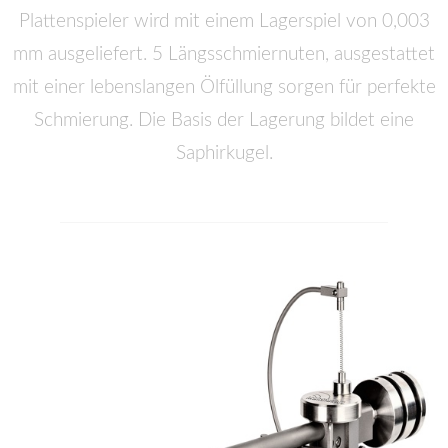
Plattenspieler wird mit einem Lagerspiel von 0,003
mm ausgeliefert. 5 Längsschmiernuten, ausgestattet
mit einer lebenslangen Ölfüllung sorgen für perfekte
Schmierung. Die Basis der Lagerung bildet eine
Saphirkugel.